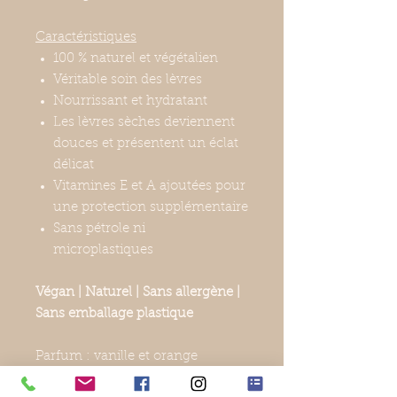
Caractéristiques
100 % naturel et végétalien
Véritable soin des lèvres
Nourrissant et hydratant
Les lèvres sèches deviennent
douces et présentent un éclat
délicat
Vitamines E et A ajoutées pour
une protection supplémentaire
Sans pétrole ni
microplastiques
Végan | Naturel | Sans allergène |
Sans emballage plastique
Parfum : vanille et orange