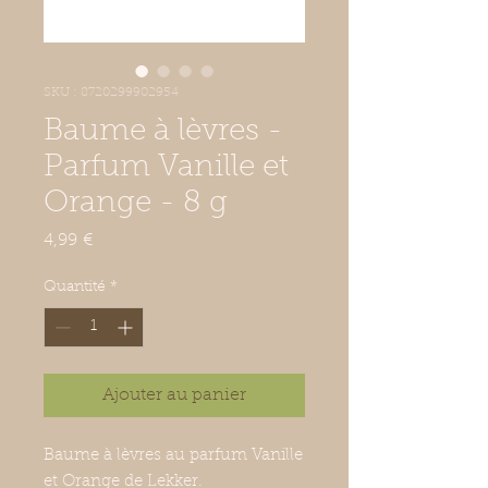
SKU : 8720299902954
Baume à lèvres -
Parfum Vanille et
Orange - 8 g
Prix
4,99 €
Quantité
*
Ajouter au panier
Baume à lèvres au parfum Vanille
et Orange de Lekker.