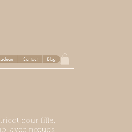
cadeau
Contact
Blog
ricot pour fille,
io, avec nœuds