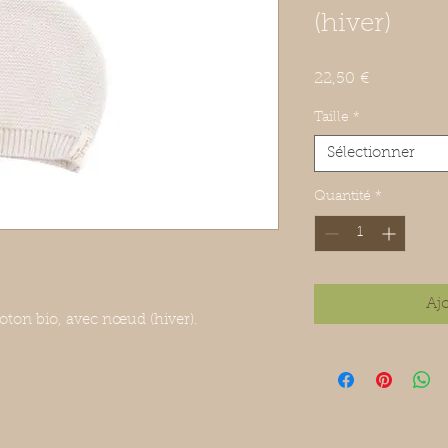
(hiver)
Prix
22,50 €
Taille
*
Sélectionner
Quantité
*
Aj
coton bio, avec nœud (hiver).