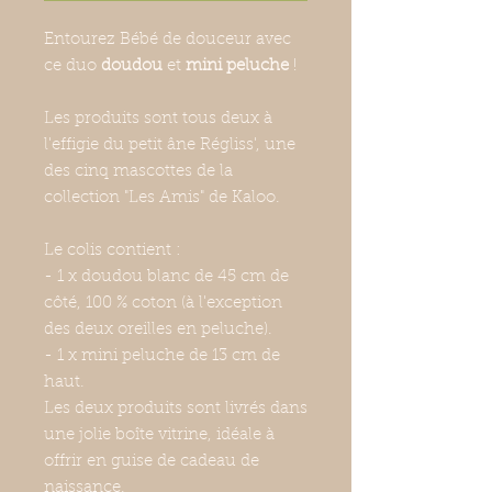
Entourez Bébé de douceur avec
ce duo
doudou
et
mini peluche
!
Les produits sont tous deux à
l'effigie du petit âne Régliss', une
des cinq mascottes de la
collection "Les Amis" de Kaloo.
Le colis contient :
- 1 x doudou blanc de 45 cm de
côté, 100 % coton (à l'exception
des deux oreilles en peluche).
- 1 x mini peluche de 13 cm de
haut.
Les deux produits sont livrés dans
une jolie boîte vitrine, idéale à
offrir en guise de cadeau de
naissance.