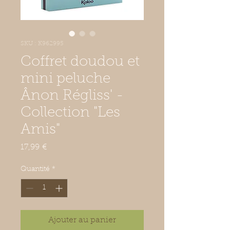
SKU : K962995
Coffret doudou et
mini peluche
Ânon Régliss' -
Collection "Les
Amis"
Prix
17,99 €
Quantité
*
Ajouter au panier