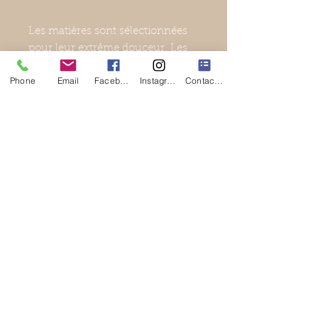
Les matières sont sélectionnées
pour leur extrême douceur. Les
articles répondent à une exigence
Phone
Email
Facebook
Instagram
Contact Form
de qualité et de sécurité. Ils
possèdent des finitions raffinées.
Âge recommandé : de 0 à 2 ans.
Dimensions de l'emballage : 27
cm x 26 cm x 9 cm.
Poids : 160 g.
Conseil de sécurité : ! Attention !
A utiliser sous la surveillance
d'un adulte.