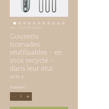
SKU : COUVERTSINOX
Couverts
nomades
réutilisables - en
inox recyclé -
dans leur étui
Prix
20,50 €
Quantité
*