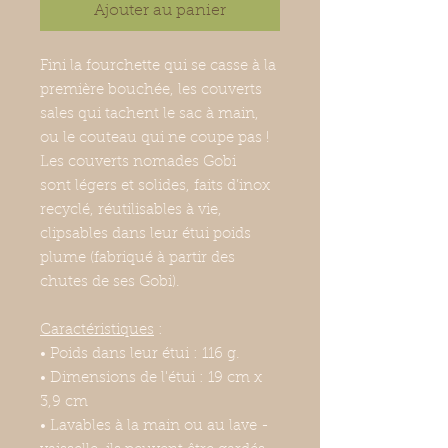
Ajouter au panier
Fini la fourchette qui se casse à la
première bouchée, les couverts
sales qui tachent le sac à main,
ou le couteau qui ne coupe pas !
Les couverts nomades Gobi
sont légers et solides, faits d’inox
recyclé, réutilisables à vie,
clipsables dans leur étui poids
plume (fabriqué à partir des
chutes de ses Gobi).
Caractéristiques
:
• Poids dans leur étui : 116 g.
• Dimensions de l'étui : 19 cm x
3,9 cm
• Lavables à la main ou au lave ­