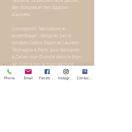
vaisselle, ils peuvent être gardés
des dizaines et des dizaines
d'années.
Conception, fabrication et
assemblage :
designés par le
tandem Cédric Ragot et Laurent
Vermeglio à Paris, puis fabriqués
à Celles-­sur­-Durolle dans le Puy­-
de-Dôme par la manufacture
VERDIER (fondée en 1859), et
Phone
Email
Facebook
Instagram
Contact Form
assemblés à l’ESAT de Rosebrie
(Etablissement et Service d’Aide
par le Travail).
Le colis contient
:
- 1 x fourchette ;
- 1 x couteau ;
- 1 x cuiller ;