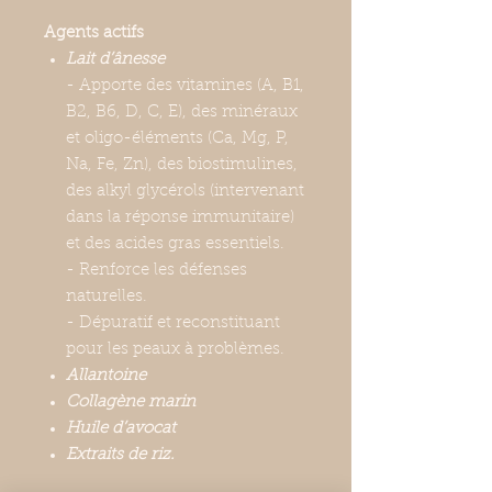
Agents actifs
Lait d’ânesse
- Apporte des vitamines (A, B1,
B2, B6, D, C, E), des minéraux
et oligo-éléments (Ca, Mg, P,
Na, Fe, Zn), des biostimulines,
des alkyl glycérols (intervenant
dans la réponse immunitaire)
et des acides gras essentiels.
- Renforce les défenses
naturelles.
- Dépuratif et reconstituant
pour les peaux à problèmes.
Allantoine
Collagène marin
Huile d’avocat
Extraits de riz.