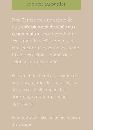
Ajouter au panier
Stop Temps est une crème de
nuit
spécialement destinée aux
peaux matures
pour combattre
les signes du vieillissement, et
plus encore, elle peut rajeunir de
10 ans les cellules épithéliales
selon le terrain cutané.
Elle améliore le relief, la santé de
votre peau, dope les cellules, les
déstresse, et elle répare les
dommages du temps et des
agressions.
Elle renforce l'élasticité de la peau
du visage.