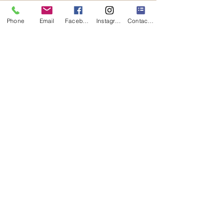
Pourcentage de lait d'ânesse : 30
%
Phone
Email
Facebook
Instagram
Contact Form
Naturalité : 94 %
Sans methylisothiazolinone, sans
limonène, sans parabène, free
allergen.
Non testé sur les animaux.
Marque : Naturâne.
Production : Belgique (Vaux sur
Sûre)
Composition :