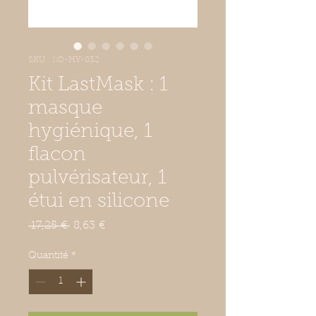
SKU : LO-HY-032
Kit LastMask : 1
masque
hygiénique, 1
flacon
pulvérisateur, 1
étui en silicone
Prix
Prix
 17,25 € 
8,63 €
original
promotionnel
Quantité
*