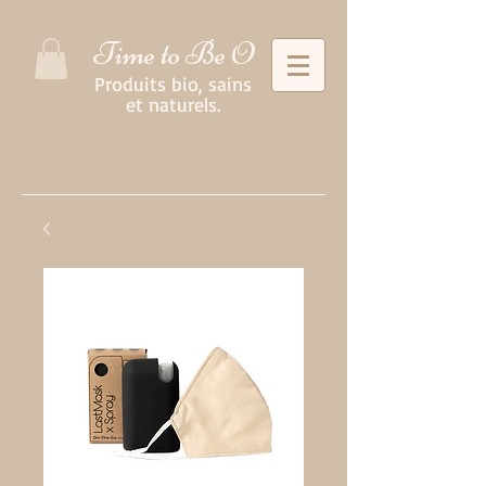
Time to Be O
Produits bio, sains
et naturels.