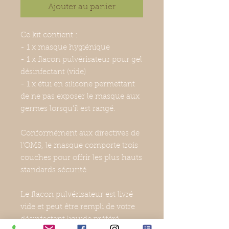
Ajouter au panier
Ce kit contient :
- 1 x masque hygiénique
- 1 x flacon pulvérisateur pour gel
désinfectant (vide)
- 1 x étui en silicone permettant
de ne pas exposer le masque aux
germes lorsqu'il est rangé.
Conformément aux directives de
l'OMS, le masque comporte trois
couches pour offrir les plus hauts
standards sécurité.
Le flacon pulvérisateur est livré
vide et peut être rempli de votre
désinfectant liquide préféré.