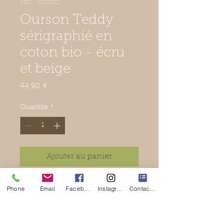
SKU : 5017002
Ourson Teddy
sérigraphié en
coton bio - écru
et beige
Prix
44,90 €
Quantité
*
Ajouter au panier
Ourson Teddy sérigraphié en
Phone
Email
Facebook
Instagram
Contact Form
coton bio.
Couleurs : écru et beige.
Marque : Naturapura.