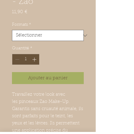
- Zao
Prix
11,90 €
Formats
*
Quantité
*
Ajouter au panier
Travaillez votre look avec
les pinceaux Zao Make-Up.
Garantis sans cruauté animale, ils
sont parfaits pour le teint, les
yeux et les lèvres. Ils permettent
une application précise du