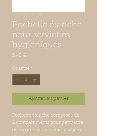
SKU : BA-HY-016
Pochette étanche
pour serviettes
hygiéniques
Prix
5,45 €
Quantité
*
Ajouter au panier
Pochette étanche composée de
2 compartiments pour permettre
de séparer les serviettes usagées