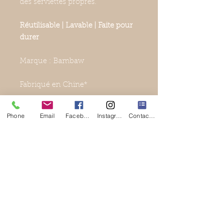
des serviettes propres.
Réutilisable | Lavable | Faite pour
durer
Marque : Bambaw
Fabriqué en Chine*
*Bambaw travaille avec Carbon
Phone
Email
Facebook
Instagram
Contact Form
Trust pour proposer des produits
neutres sur le plan climatique, en
calculant, réduisant et
compensant leurs émissions de
CO2.
Composition
Bamboo charcoal, microfiber,