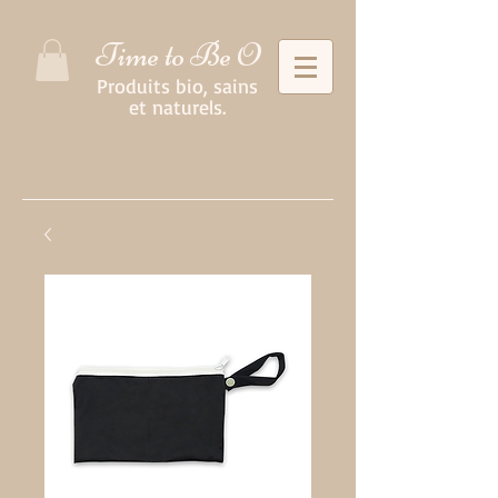
Time to Be O
Produits bio, sains
et naturels.