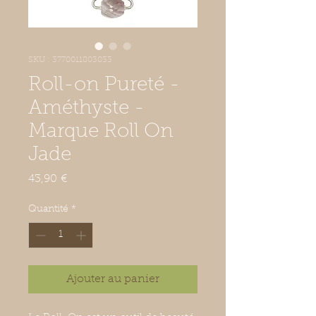
SKU : 3770011803033
Roll-on Pureté -
Améthyste -
Marque Roll On
Jade
Prix
43,90 €
Quantité
*
Ajouter au panier