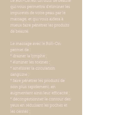
Le Roll-On est un outil de beauté
qui vous permettra d'éliminer les
impuretés de votre peau par le
massage, et qui vous aidera à
mieux faire pénétrer les produits
de beauté.
Le massage avec le Roll-On
permet de :
° drainer la lymphe ;
° éliminer les toxines ;
° améliorer la circulation
sanguine ;
° faire pénétrer les produits de
soin plus rapidement, en
augmentant ainsi leur efficacité ;
° décongestionner le contour des
yeux en réduisant les poches et
les cernes ;