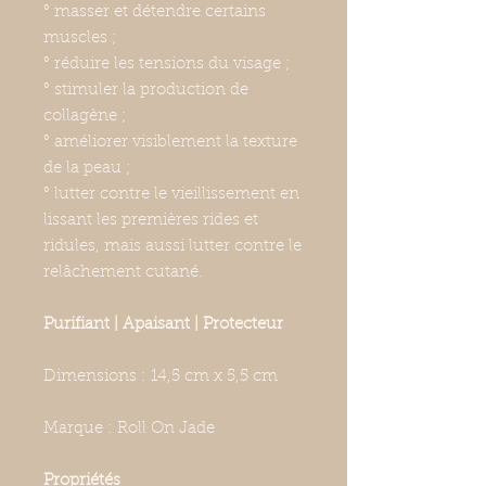
° masser et détendre certains
muscles ;
° réduire les tensions du visage ;
° stimuler la production de
collagène ;
° améliorer visiblement la texture
de la peau ;
° lutter contre le vieillissement en
lissant les premières rides et
ridules, mais aussi lutter contre le
relâchement cutané.
Purifiant | Apaisant | Protecteur
Dimensions : 14,5 cm x 5,5 cm
Marque : Roll On Jade
Propriétés