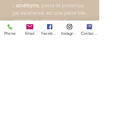
L'
améthyste
, pierre de protection
par excellence, est une pierre très
apaisante, purificatrice et
protectrice. Elle aide à avoir une
Phone
Email
Facebook
Instagram
Contact Form
compréhension intuitive des
choses et stimule l'imagination et
la créativité. Excellente pour la
méditation. Elle aide à lutter
contre les problèmes de peau tels
que l'acné et les abcès, calme les
allergies, le psoriasis, la rosacée et
l'eczéma. Elle calme les irritations
et les brûlures superficielles. Elle
apaise les peaux sèches et
déshydratées.
Matériau :