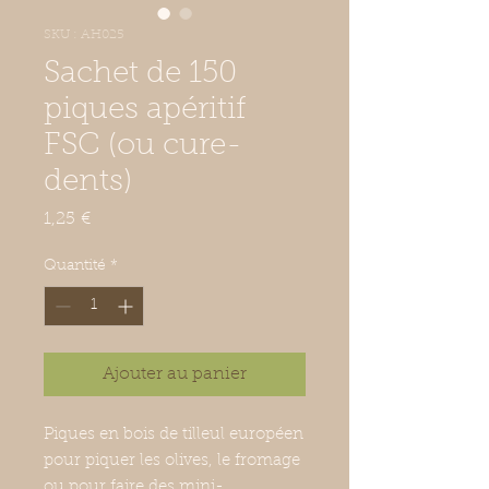
SKU : AH025
Sachet de 150
piques apéritif
FSC (ou cure-
dents)
Prix
1,25 €
Quantité
*
Ajouter au panier
Piques en bois de tilleul européen
pour piquer les olives, le fromage
ou pour faire des mini-