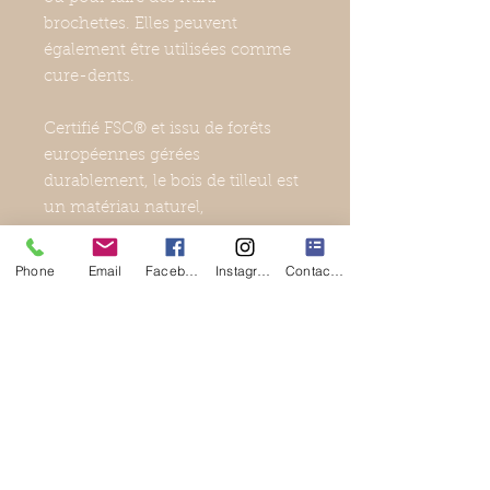
brochettes. Elles peuvent
également être utilisées comme
cure-dents.
Certifié FSC® et issu de forêts
européennes gérées
durablement, le bois de tilleul est
un matériau naturel,
renouvelable et biodégradable.
Ces piques à mini-brochettes
Phone
Email
Facebook
Instagram
Contact Form
sont fabriquées en Europe.
Longueur : 7,5 cm.
Marque : Ah!Table!
Ingrédients