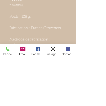
° Vetiver.
Poids : 125 g.
Fabrication : France (Provence).
Méthode de fabrication :
artisanale.
Phone
Email
Facebook
Instagram
Contact Form
Contenu : 1 x savon artisanal
dans un étui en carton
ou
1 x savon artisanal
dans une boîte en métal
(uniquement
pour Masculin (avec inscription
Papa et boîte en métal).