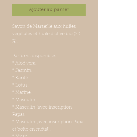
Ajouter au panier
Savon de Marseille aux huiles
végétales et huile d'olive bio (72
%).
Parfums disponibles :
° Aloé vera.
° Jasmin.
° Karité.
° Lotus.
° Marine.
° Masculin.
° Masculin (avec inscription
Papa).
° Masculin (avec inscription Papa
et boîte en métal).
° Musc.