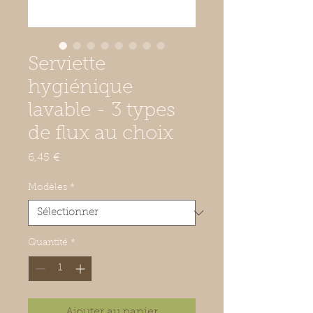
Serviette
hygiénique
lavable - 3 types
de flux au choix
Prix
6,45 €
Modèles
*
Quantité
*
Ajouter au panier