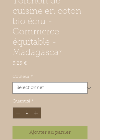
Torchon de
cuisine en coton
bio écru -
Commerce
équitable -
Madagascar
Prix
3,25 €
Couleur
*
Quantité
*
Ajouter au panier