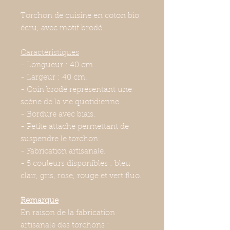
Torchon de cuisine en coton bio
écru, avec motif brodé.
Caractéristiques
- Longueur : 40 cm.
- Largeur : 40 cm.
- Coin brodé représentant une
scène de la vie quotidienne.
- Bordure avec biais.
- Petite attache permettant de
suspendre le torchon.
- Fabrication artisanale.
- 5 couleurs disponibles : bleu
clair, gris, rose, rouge et vert fluo.
Remarque
En raison de la fabrication
artisanale des torchons :