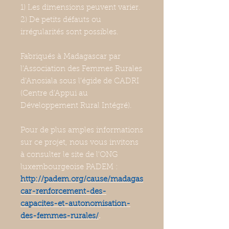
1) Les dimensions peuvent varier.
2) De petits défauts ou
irrégularités sont possibles.
Fabriqués à Madagascar par
l'Association des Femmes Rurales
d'Anosiala sous l'égide de CADRI
(Centre d'Appui au
Développement Rural Intégré).
Pour de plus amples informations
sur ce projet, nous vous invitons
à consulter le site de l'ONG
luxembourgeoise PADEM :
http://padem.org/cause/madagas
car-renforcement-des-
capacites-et-autonomisation-
des-femmes-rurales/
.