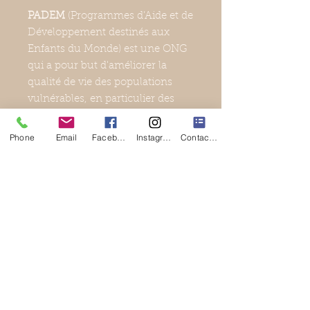
PADEM
(Programmes d’Aide et de
Développement destinés aux
Enfants du Monde) est une ONG
qui a pour but d'améliorer la
qualité de vie des populations
vulnérables, en particulier des
enfants, dans les pays en voie de
développement, à travers des
Phone
Email
Facebook
Instagram
Contact Form
actions pérennes basées avant
toute chose sur le partenariat
avec des acteurs de la société
civile locale, la recherche
constante de l’accomplissement
des droits fondamentaux des
bénéficiaires, dans le plus strict
respect de leur culture.
Vidéo de présentation de