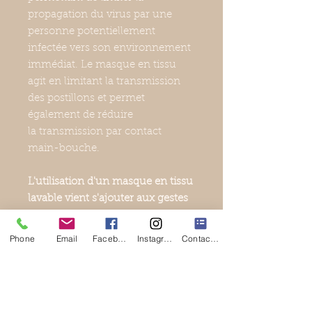
propagation du virus par une
personne potentiellement
infectée vers son environnement
immédiat. Le masque en tissu
agit en limitant la transmission
des postillons et permet
également de réduire
la transmission par contact
main-bouche.
L'utilisation d'un masque en tissu
lavable vient s'ajouter aux gestes
barrière anti COVID-19 :
Se laver régulièrement et
Phone
Email
Facebook
Instagram
Contact Form
correctement les mains à l’eau
et au savon.
Éviter de serrer des mains ou
de faire la bise.