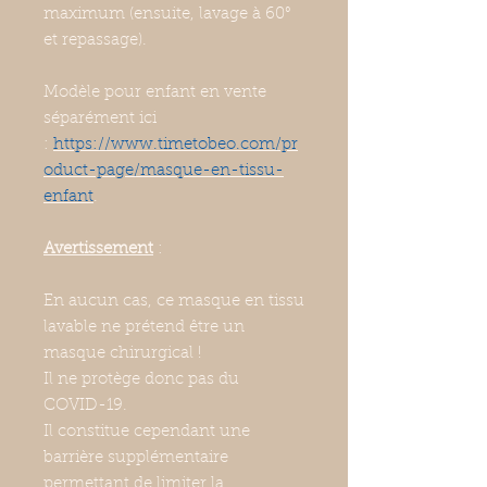
maximum (ensuite, lavage à 60°
et repassage).
Modèle pour enfant en vente
séparément ici
:
https://www.timetobeo.com/pr
oduct-page/masque-en-tissu-
enfant
.
Avertissement
:
En aucun cas, ce masque en tissu
lavable ne prétend être un
masque chirurgical !
Il ne protège donc pas du
COVID-19.
Il constitue cependant une
barrière supplémentaire
permettant de limiter la