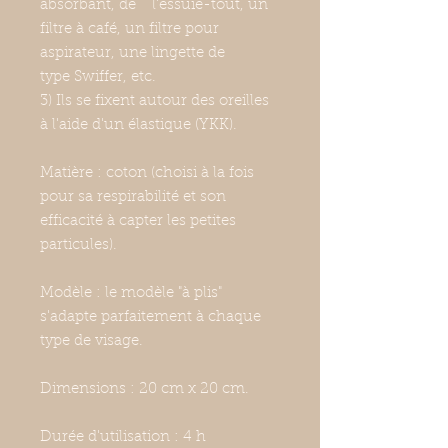
absorbant, de l'essuie-tout, un
filtre à café, un filtre pour
aspirateur, une lingette de
type Swiffer, etc.
3) Ils se fixent autour des oreilles
à l'aide d'un élastique (YKK).
Matière : coton (choisi à la fois
pour sa respirabilité et son
efficacité à capter les petites
particules).
Modèle : le modèle "à plis"
s'adapte parfaitement à chaque
type de visage.
Dimensions : 20 cm x 20 cm.
Durée d'utilisation : 4 h