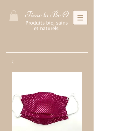
Time to Be O
Produits bio, sains
et naturels.