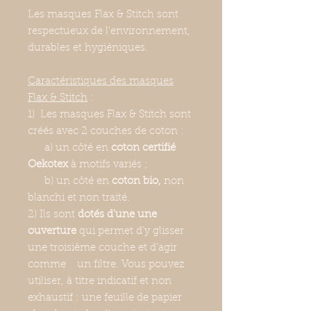
Les masques Flax & Stitch sont
respectueux de l'environnement,
durables et hygiéniques.
Caractéristiques des masques
Flax & Stitch
:
1) Les masques Flax & Stitch sont
créés avec 2 couches de coton :
a) un côté en
coton
certifié
Oekotex
à motifs variés ;
b) un côté en
coton bio,
non
blanchi et non traité.
2) Ils sont
dotés d'une une
ouverture
qui permet d’y glisser
une troisième couche et d'agir
comme un filtre. Vous pouvez
utiliser, à titre indicatif et non
exhaustif : une feuille de papier