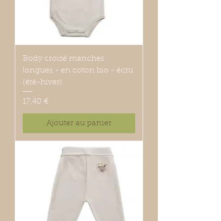
Body croisé manches
longues - en coton bio - écru
(été-hiver)
Prix
17,40 €
Ajouter au panier