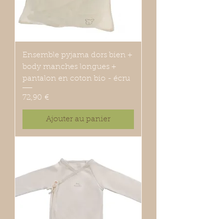
Ensemble pyjama dors bien +
body manches longues +
pantalon en coton bio - écru
Prix
72,90 €
Ajouter au panier