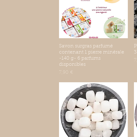
Savon surgras parfumé
Aperçu rapide
P
contenant 1 pierre minérale
3
-140 g- 6 parfums
P
7
disponibles
Prix
7,90 €