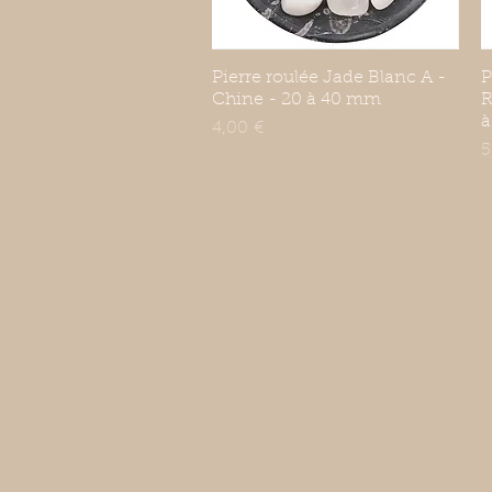
Pierre roulée Jade Blanc A -
Aperçu rapide
P
Chine - 20 à 40 mm
R
à
Prix
4,00 €
P
5