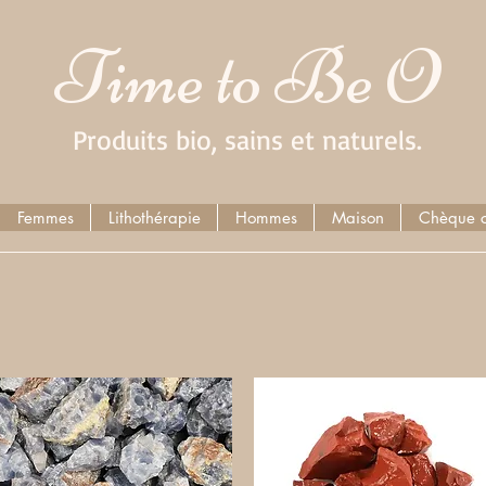
Time to Be O
Produits bio, sains et naturels.
Femmes
Lithothérapie
Hommes
Maison
Chèque 