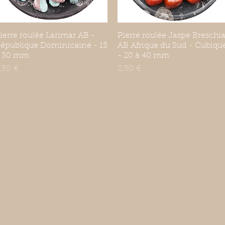
ierre roulée Larimar AB -
Aperçu rapide
Pierre roulée Jaspe Breschi
Aperçu rapide
épublique Dominicaine - 15
AB Afrique du Sud - Cubiqu
 30 mm
- 20 à 40 mm
rix
Prix
,50 €
2,50 €