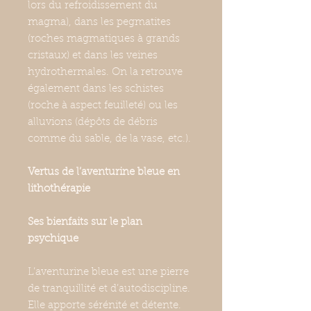
lors du refroidissement du
magma), dans les pegmatites
(roches magmatiques à grands
cristaux) et dans les veines
hydrothermales. On la retrouve
également dans les schistes
(roche à aspect feuilleté) ou les
alluvions (dépôts de débris
comme du sable, de la vase, etc.).
Vertus de l’aventurine bleue en
lithothérapie
Ses bienfaits sur le plan
psychique
L’aventurine bleue est une pierre
de tranquillité et d’autodiscipline.
Elle apporte sérénité et détente.