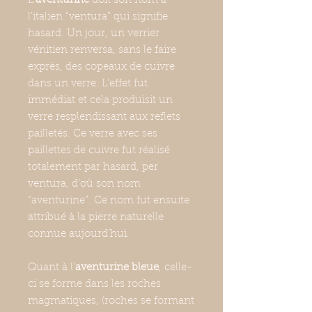
L’
aventurine
doit son nom à
l’italien “ventura” qui signifie
hasard. Un jour, un verrier
vénitien renversa, sans le faire
exprès, des copeaux de cuivre
dans un verre. L’effet fut
immédiat et cela produisit un
verre resplendissant aux reflets
pailletés. Ce verre avec ses
paillettes de cuivre fut réalisé
totalement par hasard, per
ventura, d’où son nom
“aventurine”. Ce nom fut ensuite
attribué à la pierre naturelle
connue aujourd’hui.
Quant à l'
aventurine bleue
, celle-
ci se forme dans les roches
magmatiques, (roches se formant