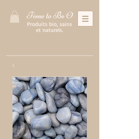
Time to Be O
Produits bio, sains
et naturels.