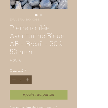
SKU : 3701459040056
Pierre roulée
Aventurine Bleue
AB - Brésil - 30 à
50 mm
Prix
4,50 €
Quantité
*
Ajouter au panier