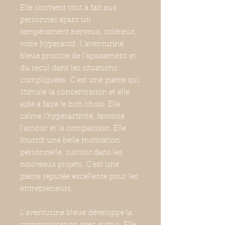
Elle convient tout à fait aux
personnes ayant un
tempérament nerveux, coléreux,
voire hyperactif. L’aventurine
bleue procure de l’apaisement et
du recul dans les situations
compliquées. C’est une pierre qui
stimule la concentration et elle
aide à faire le bon choix. Elle
calme l’hyperactivité, favorise
l’amour et la compassion. Elle
fournit une belle motivation
personnelle, surtout dans les
nouveaux projets. C’est une
pierre réputée excellente pour les
entrepreneurs.
L’aventurine bleue développe la