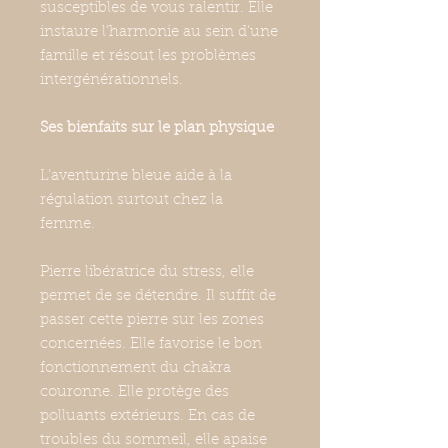
susceptibles de vous ralentir. Elle
instaure l’harmonie au sein d’une
famille et résout les problèmes
intergénérationnels.
Ses bienfaits sur le plan physique
L’aventurine bleue aide à la
régulation surtout chez la
femme.
Pierre libératrice du stress, elle
permet de se détendre. Il suffit de
passer cette pierre sur les zones
concernées. Elle favorise le bon
fonctionnement du chakra
couronne. Elle protège des
polluants extérieurs. En cas de
troubles du sommeil, elle apaise