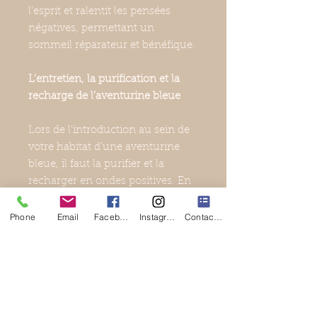
l’esprit et ralentit les pensées
négatives, permettant un
sommeil réparateur et bénéfique.
L’entretien, la purification et la
recharge de l’aventurine bleue
Lors de l’introduction au sein de
votre habitat d’une aventurine
bleue, il faut la purifier et la
recharger en ondes positives. En
effet, au cours de son transfert,
cette pierre a pu être exposée aux
Phone
Email
Facebook
Instagram
Contact Form
énergies négatives.
Les opérations suivantes sont à
effectuer au minimum une fois
par mois ou après une séance