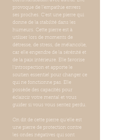
communication avec autrui. Elle
provoque de l’empathie envers
ses proches. C’est une pierre qui
donne de la stabilité dans les
humeurs. Cette pierre est à
utiliser lors de moments de
détresse, de stress, de mélancolie,
car elle engendre de la sérénité et
de la paix intérieure. Elle favorise
l'introspection et apporte le
soutien essentiel pour changer ce
qui ne fonctionne pas. Elle
possède des capacités pour
éclaircir votre mental et vous
guider si vous vous sentez perdu.
On dit de cette pierre qu’elle est
une pierre de protection contre
les ondes négatives qui sont