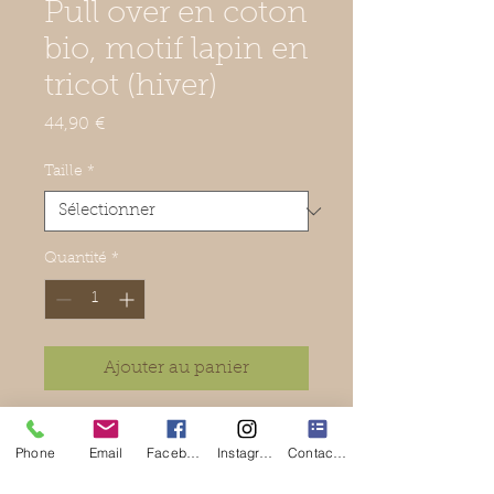
Pull over en coton
bio, motif lapin en
tricot (hiver)
Prix
44,90 €
Taille
*
Quantité
*
Ajouter au panier
Pull over en coton bio, motif lapin
Phone
Email
Facebook
Instagram
Contact Form
en tricot (hiver).
Couleurs : écru et beige.