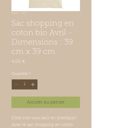
SKU : 617
Sac shopping en
coton bio Avril -
Dimensions : 39
cm x 39 cm
Prix
4,00 €
Quantité
*
Ajouter au panier
Dites non aux sacs en plastique !
Avec le sac shopping en coton