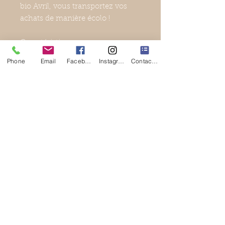
bio Avril, vous transportez vos
achats de manière écolo !
Caractéristiques
:
- taille : 39 cm x 39 cm ;
Phone
Email
Facebook
Instagram
Contact Form
- en coton bio ;
- avec le logo Avril ;
- fabriqué en Inde.
Ingrédients
En coton bio.
Politique de confidentialité
Conditions générales de vente et
d'utilisation
Livraison