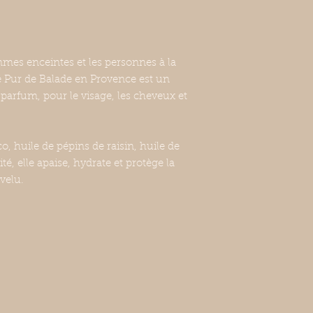
Cheveux
Mouiller abondamme
de l'eau avant de fro
mmes enceintes et les personnes à la
cheveux.
é Pur de Balade en Provence est un
Corps
 parfum, pour le visage, les cheveux et
Mouillez votre peau,
directement sur votr
co, huile de pépins de raisin, huile de
ité, elle apaise, hydrate et protège la
velu.