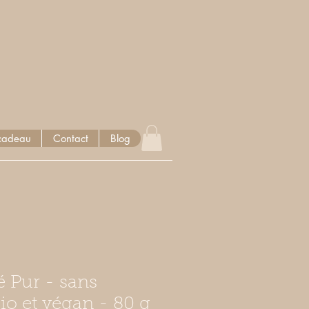
cadeau
Contact
Blog
 Pur - sans
io et végan - 80 g