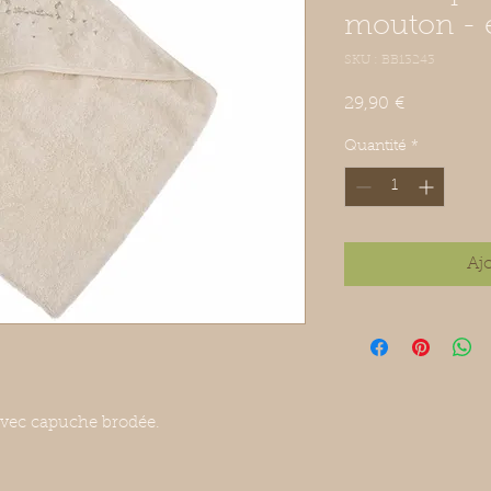
mouton - 
SKU : BB13243
Prix
29,90 €
Quantité
*
Aj
 avec capuche brodée.