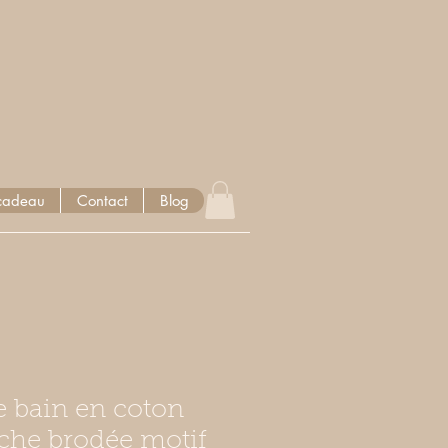
cadeau
Contact
Blog
de bain en coton
che brodée motif