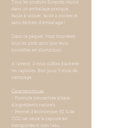
Tous les produits Ecopods réunis
dans un emballage pratique.
Facile à utiliser, facile à stocker et
sans déchets d'emballage !
Dans ce paquet, vous trouverez
tous les pods ainsi que leurs
bouteilles en aluminium.
A l'avenir, il vous suffira d'acheter
les capsules. Bon pour 3 mois de
nettoyage.
Caractéristiques
- Formule concentrée à base
d'ingrédients naturels.
- Permet d'économiser 92 % de
CO2 car seule la capsule est
transportée et non l'eau,