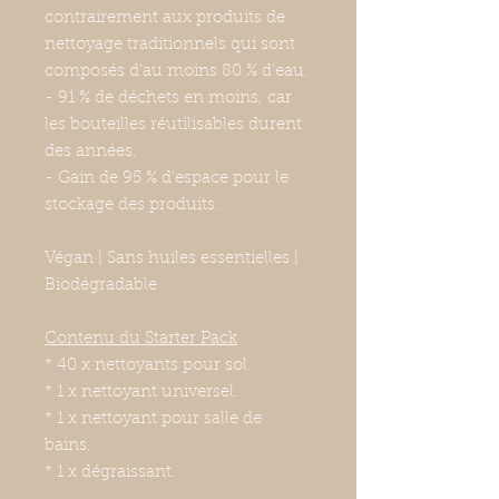
contrairement aux produits de
nettoyage traditionnels qui sont
composés d'au moins 80 % d'eau.
- 91 % de déchets en moins, car
les bouteilles réutilisables durent
des années.
- Gain de 95 % d'espace pour le
stockage des produits.
Végan | Sans huiles essentielles |
Biodégradable
Contenu du Starter Pack
* 40 x nettoyants pour sol.
* 1 x nettoyant universel.
* 1 x nettoyant pour salle de
bains.
* 1 x dégraissant.